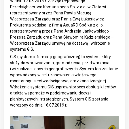
W dniu 17.05.2018 r. Zarząd Rejonowego
Przedsiębiorstwa Komunalnego Sp. z o.o. w Złotoryi
reprezentowany przez Pana Pawła Macugę –
Wiceprezesa Zarządu oraz Panią Ewę Łukasiewicz –
Prokurenta podpisał z firmą AquaRD Spółka z o. o.
reprezentowaną przez Pana Andrzeja Jankowskiego –
Prezesa Zarządu oraz Pana Sławomira Kędzierskiego –
Wiceprezesa Zarządu umowę na dostawę i wdrożenie
systemu GIS.
GIS (system informacji geograficznej) to system, który
służy do wprowadzania, gromadzenia, przetwarzania
i wizualizacji danych geograficznych. System ten zostanie
wprowadzony w celu zapewnienia właściwego
monitoringu sieci wodociągowej oraz kanalizacyjnej.
Wdrożenie systemu GIS usprawni proces obsługi klientów,
a także wspomoże w podejmowaniu decyzji
planistycznych i strategicznych. System GIS zostanie
wdrożony do dnia 16.07.2019 r.