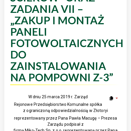
ZADANIA VII –
„ZAKUP I MONTAŻ
PANELI
FOTOWOLTAICZNYCH
DO
ZAINSTALOWANIA
NA POMPOWNI Z-3”
W dniu 25 marca 2019 r. Zarząd
Rejonowe Przedsiębiorstwo Komunalne spółka
z ograniczoną odpowiedzialnością w Złotoryi
reprezentowany przez Pana Pawła Macugę – Prezesa
Zarządu podpisał z
firmą Miko-Tech Sp. z o.o. reprezentowaną przez Pana