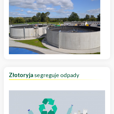
Złotoryja
segreguje odpady