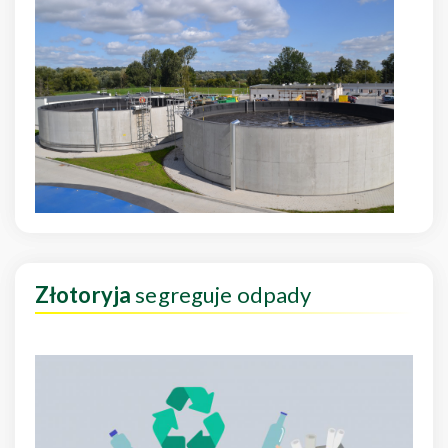
Złotoryja
segreguje odpady