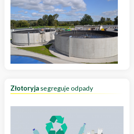
Złotoryja
segreguje odpady