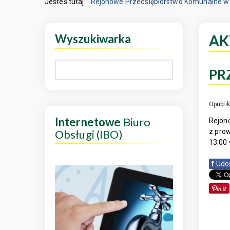
Jesteś tutaj:
Rejonowe Przedsiębiorstwo Komunalne w 
Wyszukiwarka
AK
PR
Opubli
Internetowe
Biuro
Rejono
Obsługi (IBO)
z prow
13:00 
f
Udo