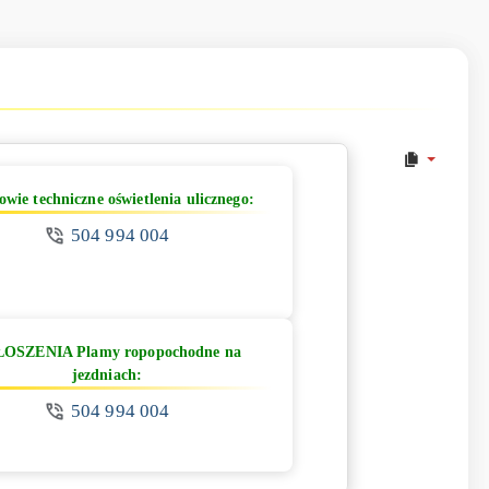
owie techniczne oświetlenia ulicznego:
504 994 004
OSZENIA Plamy ropopochodne na
jezdniach:
504 994 004