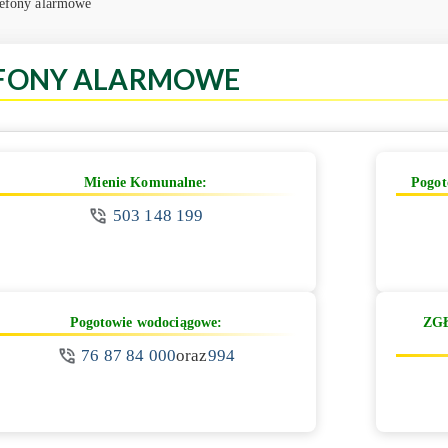
efony alarmowe
FONY ALARMOWE
Mienie Komunalne:
Pogot
503 148 199
Pogotowie wodociągowe:
ZGŁ
76 87 84 000
oraz
994