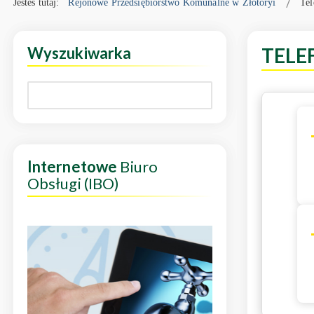
Jesteś tutaj:
Rejonowe Przedsiębiorstwo Komunalne w Złotoryi
Tel
Wyszukiwarka
TELE
Internetowe
Biuro
Obsługi (IBO)