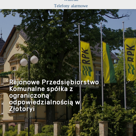
Telefony alarmowe
Rejonowe Przedsiębiorstwo
Komunalne spółka z
ograniczoną
odpowiedzialnością w
Złotoryi