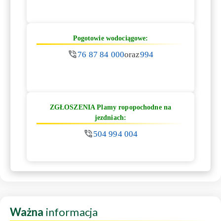
Pogotowie wodociągowe:
76 87 84 000
oraz
994
ZGŁOSZENIA Plamy ropopochodne na
jezdniach:
504 994 004
Ważna
informacja