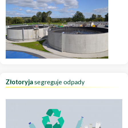
Złotoryja
segreguje odpady