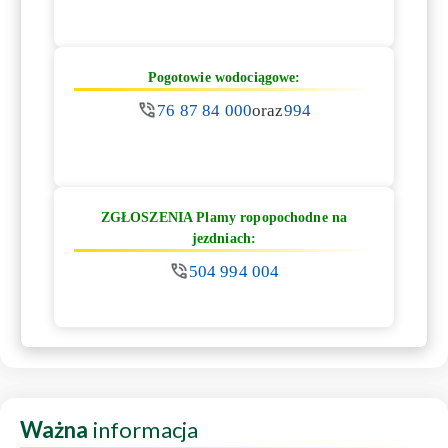
Pogotowie wodociągowe:
76 87 84 000
oraz
994
ZGŁOSZENIA Plamy ropopochodne na
jezdniach:
504 994 004
Ważna
informacja