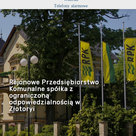
Telefony alarmowe
Rejonowe Przedsiębiorstwo
Komunalne spółka z
ograniczoną
odpowiedzialnością w
Złotoryi